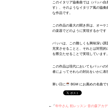
このイタリア協奏曲では（バッハ自
す）、そのようなイタリア風の協奏
な作品です。
この作品の最大の聞き所は、オーケ
の楽器でどのように実現するかです
バッハは、この難しくも興味深い課
充実させることと、それとは対照的
を際立たせることで実現しています
この作品は現代においてもバッハの
者によってそれらの対比をいかに表
寒い日に
BGM にお薦めの名曲で
←「
年中さん 初レッスン 音の森アカ