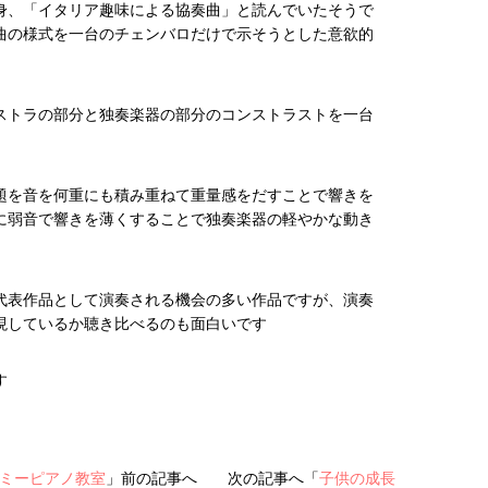
身、「イタリア趣味による協奏曲」と読んでいたそうで
曲の様式を一台のチェンバロだけで示そうとした意欲的
ストラの部分と独奏楽器の部分のコンストラストを一台
題を音を何重にも積み重ねて重量感をだすことで響きを
に弱音で響きを薄くすることで独奏楽器の軽やかな動き
。
代表作品として演奏される機会の多い作品ですが、演奏
現しているか聴き比べるのも面白いです
す
デミーピアノ教室
」前の記事へ 次の記事へ「
子供の成長