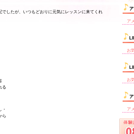
ア
配でしたが、いつもどおりに元気にレッスンに来てくれ
ア
L
お
L
お
は
れる
ア
ア
し・
から