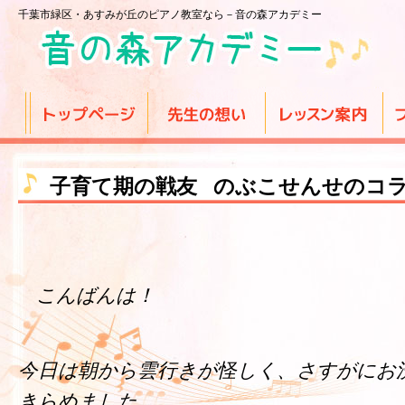
千葉市緑区・あすみが丘のピアノ教室なら－音の森アカデミー
子育て期の戦友 のぶこせんせのコ
こんばんは！
今日は朝から雲行きが怪しく、さすがにお
きらめました。