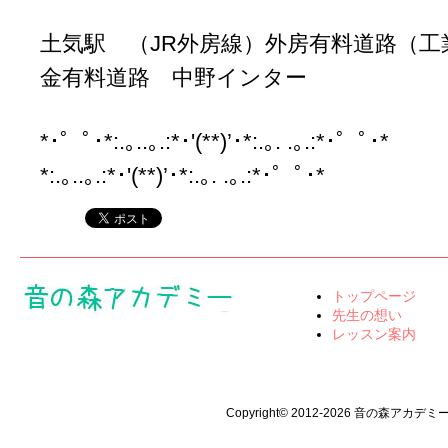
土気駅 （JR外房線）外房有料道路（工
金有料道路 中野インター
*･゜ﾟ･*:.｡..｡.:*･'(**)’･*:.｡. .｡.:*･゜ﾟ･
*:.｡..｡.:*･'(**)’･*:.｡. .｡.:*･゜ﾟ･*
トップページ
先生の想い
レッスン案内
Copyright© 2012-2026 音の森アカデミー All 