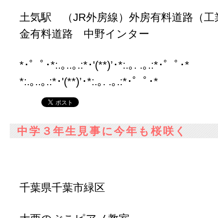
土気駅 （JR外房線）外房有料道路（工
金有料道路 中野インター
*･゜ﾟ･*:.｡..｡.:*･'(**)’･*:.｡. .｡.:*･゜ﾟ･
*:.｡..｡.:*･'(**)’･*:.｡. .｡.:*･゜ﾟ･*
中学３年生見事に今年も桜咲く
千葉県千葉市緑区