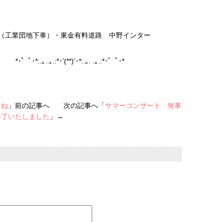
路（工業団地下車）・東金有料道路 中野インター
･* *･゜ﾟ･*:.｡..｡.:*･'(**)’･*:.｡. .｡.:*･゜ﾟ･*
すね
」前の記事へ 次の記事へ「
サマーコンサート 無事
終了いたしました
」→