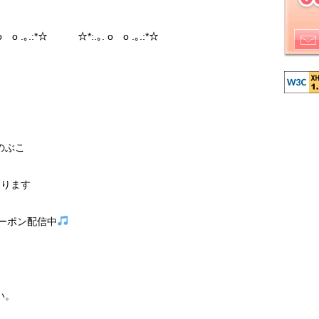
 o .｡.:*☆ ☆*:.｡. o o .｡.:*☆
のぶこ
おります
ーポン配信中
い。