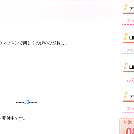
ア
ア
L
のレッスンで楽しくのびのび成長しま
す
お
L
お
ア
〜 〜〜
〜〜
ア
ン受付中です。