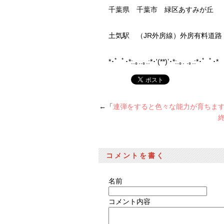
千葉県 千葉市 緑区あすみが丘
土気駅 （JR外房線）外房有料道
*･゜ﾟ･*:.｡..｡.:*･'(**)’･*:.｡. .｡.:*･゜ﾟ
←「
連弾をすると色々な能力が育ちま
コメントを書く
名前
コメント内容