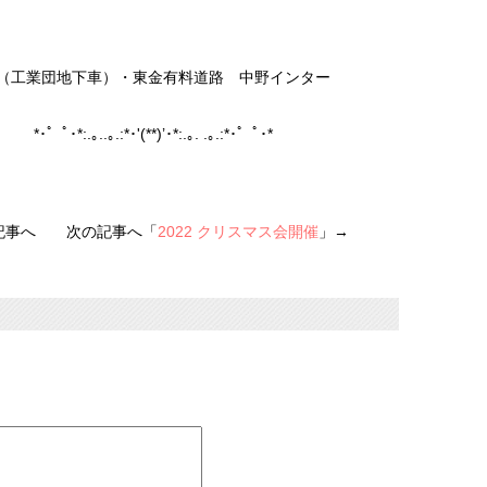
路（工業団地下車）・東金有料道路 中野インター
･* *･゜ﾟ･*:.｡..｡.:*･'(**)’･*:.｡. .｡.:*･゜ﾟ･*
記事へ 次の記事へ「
2022 クリスマス会開催
」→