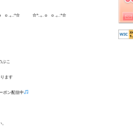
 o .｡.:*☆ ☆*:.｡. o o .｡.:*☆
のぶこ
おります
ーポン配信中
い。