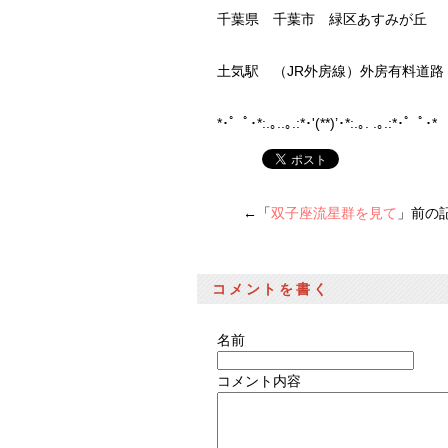
千葉県 千葉市 緑区あすみが丘
土気駅 （JR外房線）外房有料道
*･゜ﾟ･*:.｡..｡.:*･'(**)’･*:.｡. .｡.:*･゜ﾟ
←「
双子座流星群を見て
」前の
コメントを書く
名前
コメント内容