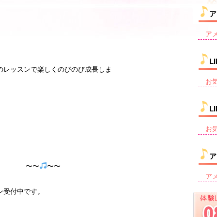
ア
ア
L
のレッスンで楽しくのびのび成長しま
す
お
L
お
ア
〜 〜〜
〜〜
ア
ン受付中です。