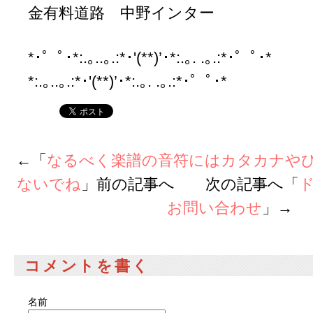
金有料道路 中野インター
*･゜ﾟ･*:.｡..｡.:*･'(**)’･*:.｡. .｡.:*･゜ﾟ･
*:.｡..｡.:*･'(**)’･*:.｡. .｡.:*･゜ﾟ･*
←「
なるべく楽譜の音符にはカタカナや
ないでね
」前の記事へ 次の記事へ「
お問い合わせ
」→
コメントを書く
名前