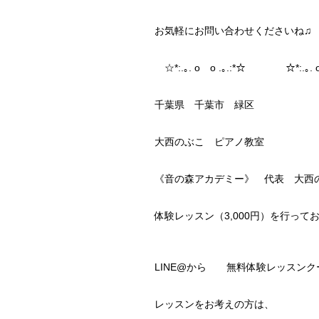
お気軽にお問い合わせくださいね♫
☆*:.｡. o o .｡.:*☆ ☆*:.｡. o
千葉県 千葉市 緑区
大西のぶこ ピアノ教室
《音の森アカデミー》 代表 大西
体験レッスン（3,000円）を行って
LINE@から 無料体験レッスンク
レッスンをお考えの方は、