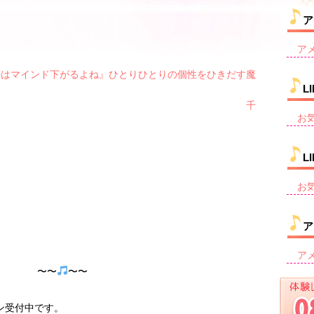
ア
ア
のはマインド下がるよね』
ひとりひとりの個性をひきだす魔
L
ま
 千
お
L
お
ア
ア
〜 〜〜
〜〜
ン受付中です。