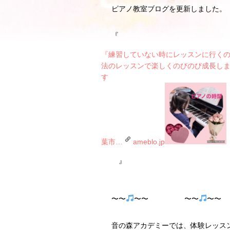
ピアノ教室ブログを更新しました。
『
『練習していない時にレッスンに行く
法のレッスンで楽しくのびのび成長し
す
葉市…
ameblo.jp
』
〜〜
〜〜 〜〜
〜
音の森アカデミーでは、体験レッス