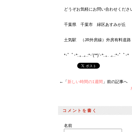
どうぞお気軽にお問い合わせくださ
千葉県 千葉市 緑区あすみが丘
土気駅 （JR外房線）外房有料道
*･゜ﾟ･*:.｡..｡.:*･'(**)’･*:.｡. .｡.:*･゜ﾟ
←「
新しい時間の1週間
」前の記事へ
コメントを書く
名前