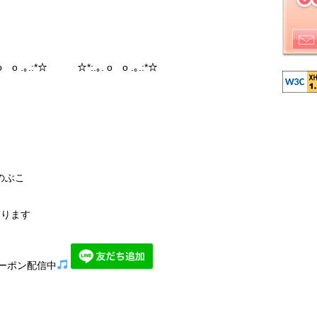
 o .｡.:*☆ ☆*:.｡. o o .｡.:*☆
のぶこ
おります
ーポン配信中