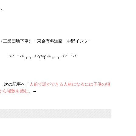
い。
路（工業団地下車）・東金有料道路 中野インター
･* *･゜ﾟ･*:.｡..｡.:*･'(**)’･*:.｡. .｡.:*･゜ﾟ･*
 次の記事へ「
人前で話ができる人材になるには子供の頃
から場数を踏む
」→