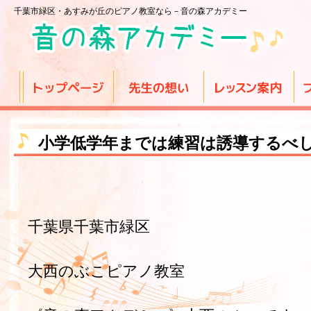
千葉市緑区・あすみが丘のピアノ教室なら－音の森アカデミー
小学低学年までは練習は誘導するべ
千葉県千葉市緑区
大西のぶこピアノ教室