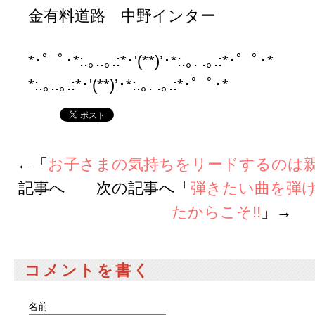
金有料道路 中野インター
*･゜ﾟ･*:.｡..｡.:*･'(**)’･*:.｡. .｡.:*･゜ﾟ･
*:.｡..｡.:*･'(**)’･*:.｡. .｡.:*･゜ﾟ･*
←「
お子さまの気持ちをリードするのは
記事へ 次の記事へ「
弾きたい曲を弾
たからこそ!!
」→
コメントを書く
名前