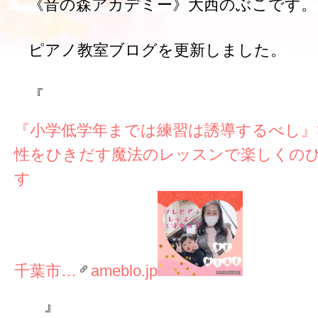
《音の森アカデミー》大西のぶこです。
ピアノ教室ブログを更新しました。
『
『小学低学年までは練習は誘導するべし』
性をひきだす魔法のレッスンで楽しくの
千葉市…
ameblo.jp
』