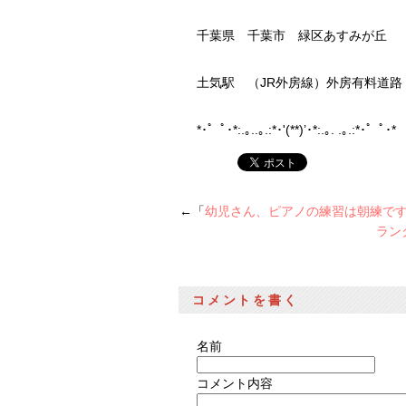
千葉県 千葉市 緑区あすみが丘
土気駅 （JR外房線）外房有料道
*･゜ﾟ･*:.｡..｡.:*･'(**)’･*:.｡. .｡.:*･゜ﾟ
←「
幼児さん、ピアノの練習は朝練で
ラン
コメントを書く
名前
コメント内容