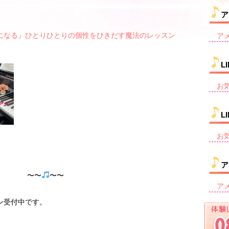
ア
になる』
ひとりひとりの個性をひきだす魔法のレッスン
ア
す
L
お
L
お
ア
〜 〜〜
〜〜
ア
ン受付中です。