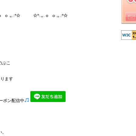
 o .｡.:*☆ ☆*:.｡. o o .｡.:*☆
のぶこ
おります
ーポン配信中
い。