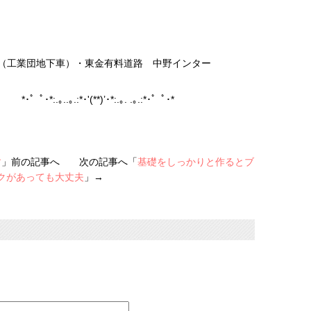
路（工業団地下車）・東金有料道路 中野インター
･* *･゜ﾟ･*:.｡..｡.:*･'(**)’･*:.｡. .｡.:*･゜ﾟ･*
す
」前の記事へ 次の記事へ「
基礎をしっかりと作るとブ
クがあっても大丈夫
」→