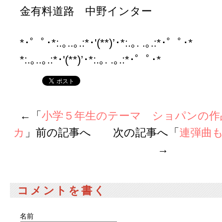
金有料道路 中野インター
*･゜ﾟ･*:.｡..｡.:*･'(**)’･*:.｡. .｡.:*･゜ﾟ･
*:.｡..｡.:*･'(**)’･*:.｡. .｡.:*･゜ﾟ･*
←「
小学５年生のテーマ ショパンの作
カ
」前の記事へ 次の記事へ「
連弾曲
→
コメントを書く
名前