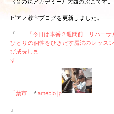
《音の森アカデミー》大西のぶこです。
ピアノ教室ブログを更新しました。
『
『今日は本番２週間前 リハーサ
ひとりの個性をひきだす魔法のレッス
び成長しま
千葉市…
ameblo.jp
』