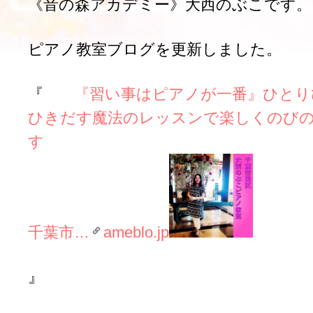
《音の森アカデミー》大西のぶこです。
ピアノ教室ブログを更新しました。
『
『習い事はピアノが一番』
ひとり
ひきだす魔法のレッスンで楽しくのび
千葉市…
ameblo.jp
』