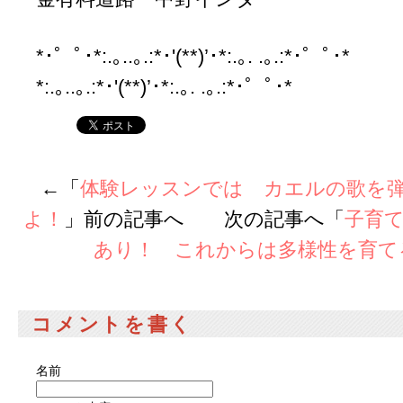
*･゜ﾟ･*:.｡..｡.:*･'(**)’･*:.｡. .｡.:*･゜ﾟ･
*:.｡..｡.:*･'(**)’･*:.｡. .｡.:*･゜ﾟ･*
←「
体験レッスンでは カエルの歌を
よ！
」前の記事へ 次の記事へ「
子育
あり！ これからは多様性を育て
コメントを書く
名前