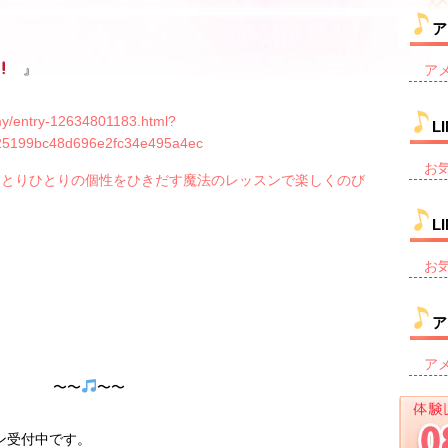
ア
』
ア
my/entry-12634801183.html?
L
fd25199bc48d696e2fc34e495a4ec
お
ひとりひとりの個性をひきだす魔法のレッスンで楽しくのび
す
L
お
ア
ア
〜 〜〜
〜〜
ン受付中です。