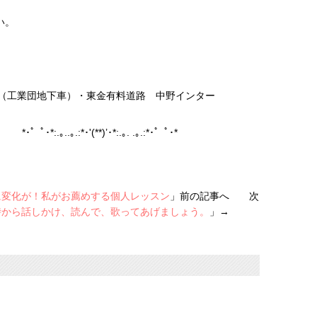
い。
路（工業団地下車）・東金有料道路 中野インター
･* *･゜ﾟ･*:.｡..｡.:*･'(**)’･*:.｡. .｡.:*･゜ﾟ･*
に変化が！私がお薦めする個人レッスン
」前の記事へ 次
時から話しかけ、読んで、歌ってあげましょう。
」→