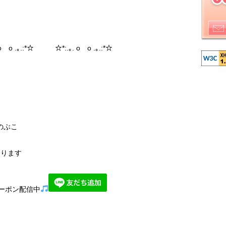
 o .｡.:*☆ ☆*:.｡. o o .｡.:*☆
のぶこ
おります
ーポン配信中