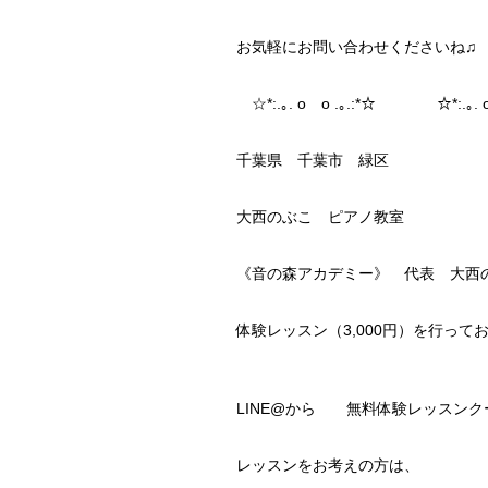
お気軽にお問い合わせくださいね♫
☆*:.｡. o o .｡.:*☆ ☆*:.｡. o
千葉県 千葉市 緑区
大西のぶこ ピアノ教室
《音の森アカデミー》 代表 大西
体験レッスン（3,000円）を行って
LINE@から 無料体験レッスンク
レッスンをお考えの方は、