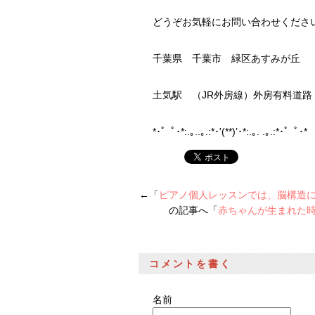
どうぞお気軽にお問い合わせくださ
千葉県 千葉市 緑区あすみが丘
土気駅 （JR外房線）外房有料道
*･゜ﾟ･*:.｡..｡.:*･'(**)’･*:.｡. .｡.:*･゜ﾟ
←「
ピアノ個人レッスンでは、脳構造
の記事へ「
赤ちゃんが生まれた
コメントを書く
名前