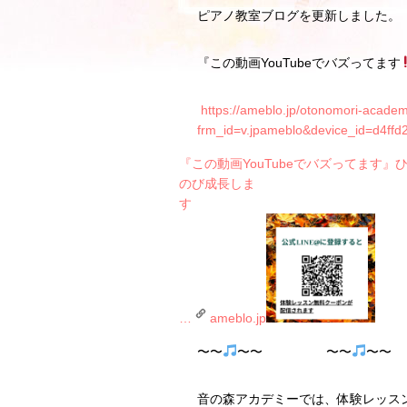
ピアノ教室ブログを更新しました。
『この動画YouTubeでバズってます
https://ameblo.jp/otonomori-acade
frm_id=v.jpameblo&device_id=d4f
『この動画YouTubeでバズってます』
のび成長しま
…
ameblo.jp
〜〜
〜〜 〜〜
〜
音の森アカデミーでは、体験レッス